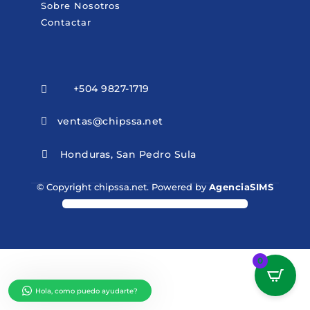
Sobre Nosotros
Contactar
+504 9827-1719

ventas@chipssa.net

Honduras, San Pedro Sula

© Copyright chipssa.net. Powered by
AgenciaSIMS
0
Hola, como puedo ayudarte?