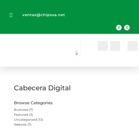

ventas@chipssa.net
Cuenta
Buscar
Cabecera Digital
Browse Categories
Business
(7)
Featured
(3)
Uncategorized
(13)
Website
(7)