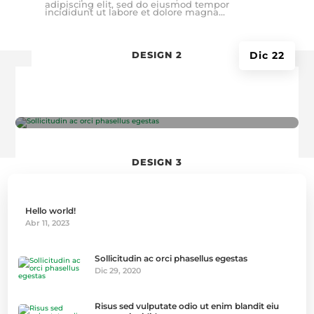
Hello world!
adipiscing elit, sed do eiusmod tempor
por
soporte
|
Abr 11, 2023
|
Uncategorized
incididunt ut labore et dolore magna...
DESIGN 2
Dic 22
Sollicitudin ac orci phasellus egestas
por
soporte
|
Dic 29, 2020
|
Business
,
Uncategorized
DESIGN 3
Hello world!
Abr 11, 2023
Sollicitudin ac orci phasellus egestas
Dic 29, 2020
Risus sed vulputate odio ut enim blandit eiu