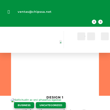

ventas@chipssa.net
Cuenta
Buscar
Blog
Module
Designs
DESIGN 1
|
,
BUSINESS
UNCATEGORIZED